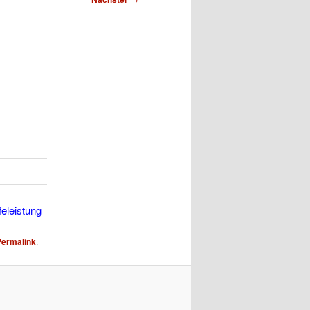
eleistung
Permalink
.