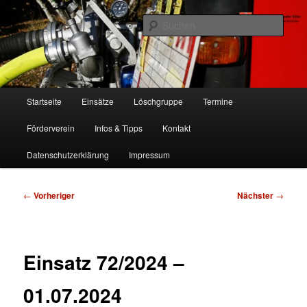
Zum
Freiwillige Feuerwehr Köln, Löschgruppe Rodenkirchen
primären
Such
Inhalt
springen
FF Köln, LG RD
Hauptmenü
Startseite
Einsätze
Löschgruppe
Termine
Förderverein
Infos & Tipps
Kontakt
Datenschutzerklärung
Impressum
Beitragsnavigation
←
Vorheriger
Nächster
→
Einsatz 72/2024 –
01.07.2024