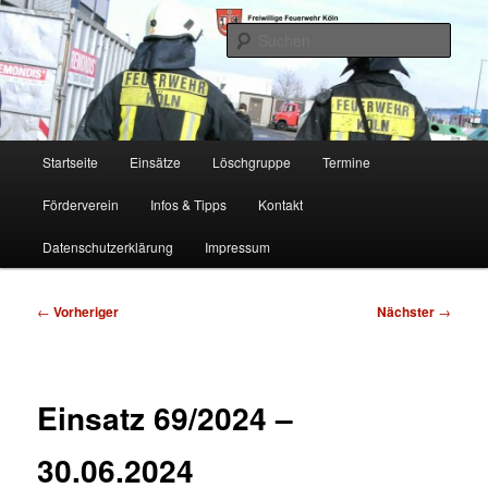
Zum
Freiwillige Feuerwehr Köln, Löschgruppe Rodenkirchen
primären
Such
Inhalt
springen
FF Köln, LG RD
Hauptmenü
Startseite
Einsätze
Löschgruppe
Termine
Förderverein
Infos & Tipps
Kontakt
Datenschutzerklärung
Impressum
Beitragsnavigation
←
Vorheriger
Nächster
→
Einsatz 69/2024 –
30.06.2024