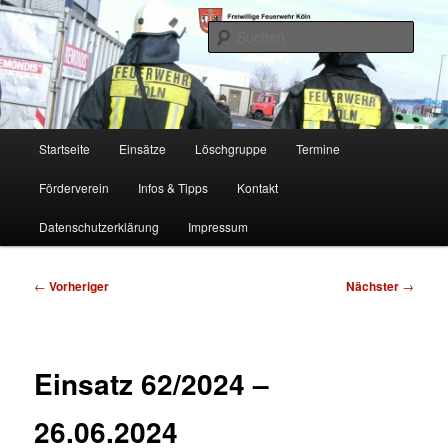
Zum
Freiwillige Feuerwehr Köln, Löschgruppe Rodenkirchen
primären
Such
Inhalt
springen
FF Köln, LG RD
Hauptmenü
Startseite
Einsätze
Löschgruppe
Termine
Förderverein
Infos & Tipps
Kontakt
Datenschutzerklärung
Impressum
Beitragsnavigation
←
Vorheriger
Nächster
→
Einsatz 62/2024 –
26.06.2024