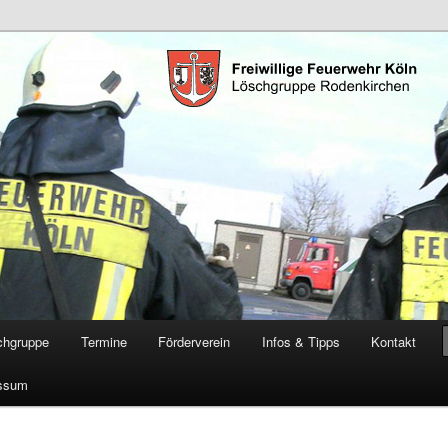
öschgruppe Rodenkirchen
RD
chgruppe
Termine
Förderverein
Infos & Tipps
Kontakt
ssum