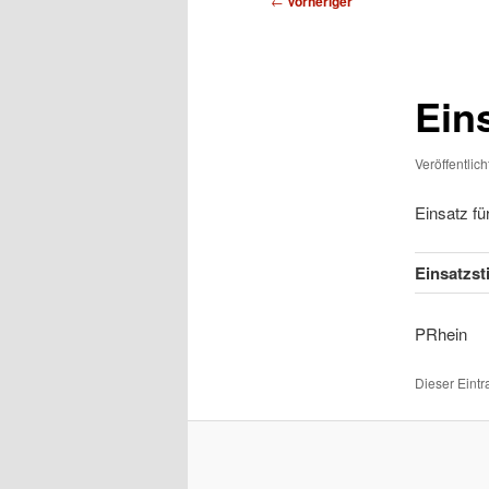
←
Vorheriger
Ein
Veröffentlic
Einsatz f
Einsatzs
PR
Dieser Eint