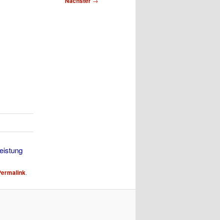
Nächster
→
eistung
Permalink
.