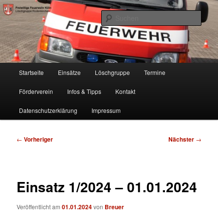
Zum
Freiwillige Feuerwehr Köln, Löschgruppe Rodenkirchen
primären
Such
Inhalt
springen
FF Köln, LG RD
Hauptmenü
Startseite
Einsätze
Löschgruppe
Termine
Förderverein
Infos & Tipps
Kontakt
Datenschutzerklärung
Impressum
Beitragsnavigation
←
Vorheriger
Nächster
→
Einsatz 1/2024 – 01.01.2024
Veröffentlicht am
01.01.2024
von
Breuer