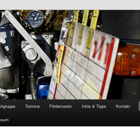
öschgruppe Rodenkirchen
RD
chgruppe
Termine
Förderverein
Infos & Tipps
Kontakt
ssum