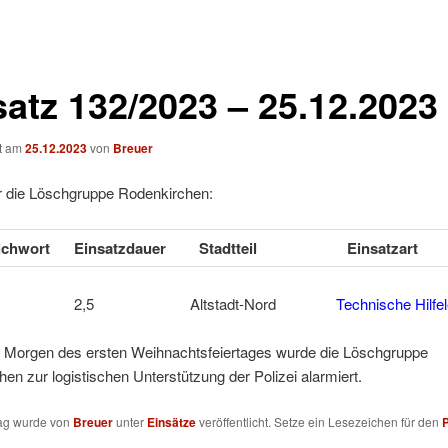
satz 132/2023 – 25.12.2023
ht am
25.12.2023
von
Breuer
ür die Löschgruppe Rodenkirchen:
tichwort
Einsatzdauer
Stadtteil
Einsatzart
FE 2,5 Altstadt-Nord
Technische Hilfel
 Morgen des ersten Weihnachtsfeiertages wurde die Löschgruppe
en zur logistischen Unterstützung der Polizei alarmiert.
rag wurde von
Breuer
unter
Einsätze
veröffentlicht. Setze ein Lesezeichen für den