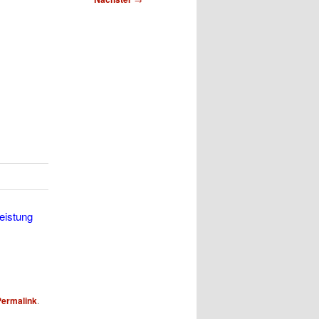
eistung
Permalink
.