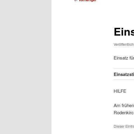
Ein
Veröffentlic
Einsatz f
Einsatzs
HIL
Am frühen
Rodenkirch
Dieser Eint