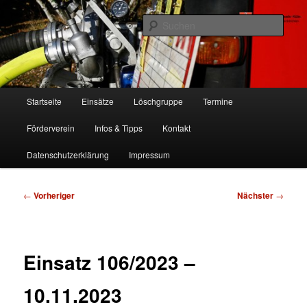
Zum
Freiwillige Feuerwehr Köln, Löschgruppe Rodenkirchen
primären
Such
Inhalt
springen
FF Köln, LG RD
Hauptmenü
Startseite
Einsätze
Löschgruppe
Termine
Förderverein
Infos & Tipps
Kontakt
Datenschutzerklärung
Impressum
Beitragsnavigation
←
Vorheriger
Nächster
→
Einsatz 106/2023 –
10.11.2023