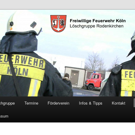
öschgruppe Rodenkirchen
RD
chgruppe
Termine
Förderverein
Infos & Tipps
Kontakt
ssum