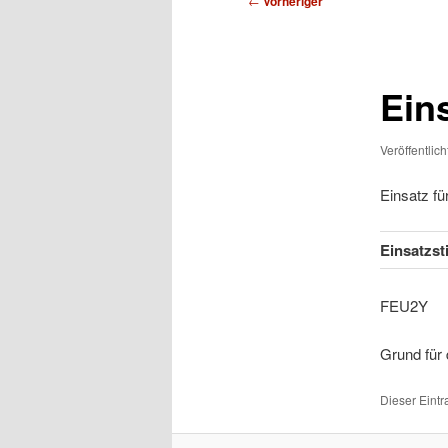
←
Vorheriger
Ein
Veröffentlic
Einsatz f
Einsatzst
FEU
Grund für
Dieser Eint