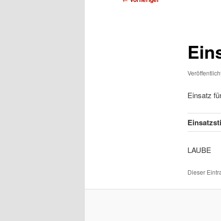
Ein
Veröffentlic
Einsatz f
Einsatzst
LA
Dieser Eint