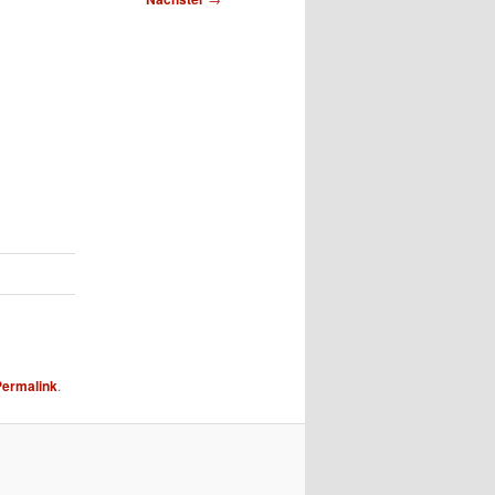
Permalink
.