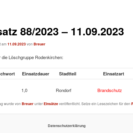
satz 88/2023 – 11.09.2023
ht am
11.09.2023
von
Breuer
ür die Löschgruppe Rodenkirchen:
ichwort
Einsatzdauer
Stadtteil
Einsatzart
UBE 1,0 Rondorf
Brandschutz
rag wurde von
Breuer
unter
Einsätze
veröffentlicht. Setze ein Lesezeichen für den
Datenschutzerklärung