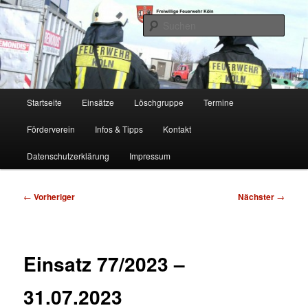
Zum
Freiwillige Feuerwehr Köln, Löschgruppe Rodenkirchen
primären
Such
Inhalt
springen
FF Köln, LG RD
Hauptmenü
Startseite
Einsätze
Löschgruppe
Termine
Förderverein
Infos & Tipps
Kontakt
Datenschutzerklärung
Impressum
Beitragsnavigation
←
Vorheriger
Nächster
→
Einsatz 77/2023 –
31.07.2023