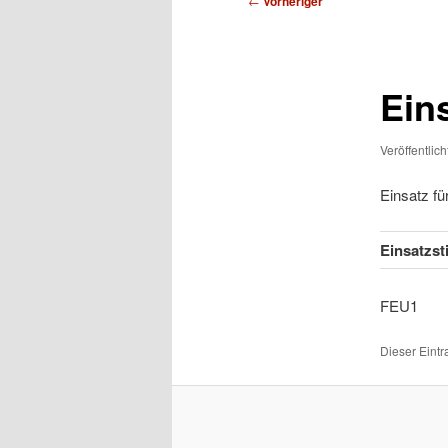
←
Vorheriger
Ein
Veröffentlic
Einsatz f
Einsatzst
FEU
Dieser Eint