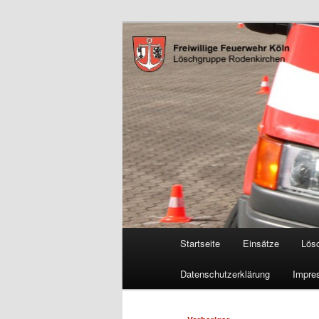
Zum
Freiwillige Feuerwehr Köln, L
primären
Inhalt
FF Köln, LG 
springen
Hauptmenü
Startseite
Einsätze
Lös
Datenschutzerklärung
Impre
Beitragsnavigation