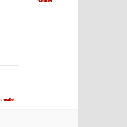
Nächster
→
Permalink
.