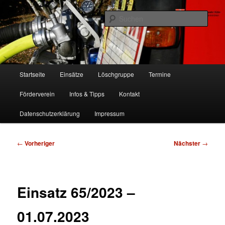
Zum
Freiwillige Feuerwehr Köln, Löschgruppe Rodenkirchen
primären
Such
Inhalt
springen
FF Köln, LG RD
Hauptmenü
Startseite
Einsätze
Löschgruppe
Termine
Förderverein
Infos & Tipps
Kontakt
Datenschutzerklärung
Impressum
Beitragsnavigation
←
Vorheriger
Nächster
→
Einsatz 65/2023 –
01.07.2023