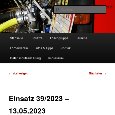
Zum
Freiwillige Feuerwehr Köln, Löschgruppe Rodenkirchen
primären
Such
Inhalt
springen
FF Köln, LG RD
Hauptmenü
Startseite
Einsätze
Löschgruppe
Termine
Förderverein
Infos & Tipps
Kontakt
Datenschutzerklärung
Impressum
Beitragsnavigation
←
Vorheriger
Nächster
→
Einsatz 39/2023 –
13.05.2023