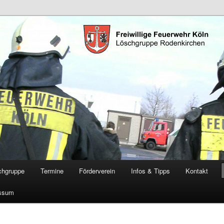
öschgruppe Rodenkirchen
RD
chgruppe
Termine
Förderverein
Infos & Tipps
Kontakt
ssum