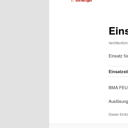
←
Vorheriger
Ein
Veröffentlic
Einsatz f
Einsatzst
BMA
Auslösung
Dieser Eint