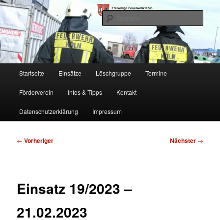
Zum
Freiwillige Feuerwehr Köln, Löschgruppe Rodenkirchen
primären
Such
Inhalt
springen
FF Köln, LG RD
Hauptmenü
Startseite
Einsätze
Löschgruppe
Termine
Förderverein
Infos & Tipps
Kontakt
Datenschutzerklärung
Impressum
Beitragsnavigation
←
Vorheriger
Nächster
→
Einsatz 19/2023 –
21.02.2023