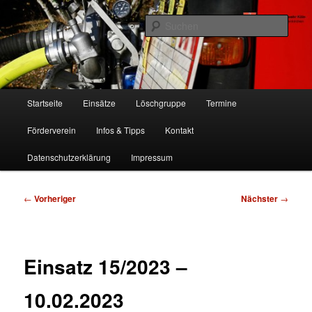
Zum
Freiwillige Feuerwehr Köln, Löschgruppe Rodenkirchen
primären
Such
Inhalt
springen
FF Köln, LG RD
Hauptmenü
Startseite
Einsätze
Löschgruppe
Termine
Förderverein
Infos & Tipps
Kontakt
Datenschutzerklärung
Impressum
Beitragsnavigation
←
Vorheriger
Nächster
→
Einsatz 15/2023 –
10.02.2023