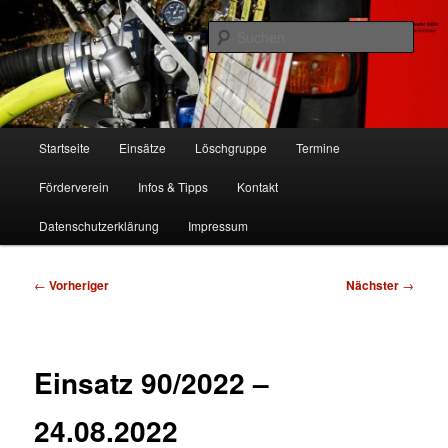
Zum
Freiwillige Feuerwehr Köln, Löschgruppe Rodenkirchen
primären
Such
Inhalt
springen
FF Köln, LG RD
Hauptmenü
Startseite
Einsätze
Löschgruppe
Termine
Förderverein
Infos & Tipps
Kontakt
Datenschutzerklärung
Impressum
Beitragsnavigation
←
Vorheriger
Nächster
→
Einsatz 90/2022 –
24.08.2022