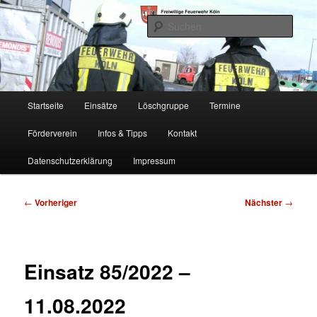
Zum
Freiwillige Feuerwehr Köln, Löschgruppe Rodenkirchen
primären
Such
Inhalt
springen
FF Köln, LG RD
Hauptmenü
Startseite
Einsätze
Löschgruppe
Termine
Förderverein
Infos & Tipps
Kontakt
Datenschutzerklärung
Impressum
Beitragsnavigation
←
Vorheriger
Nächster
→
Einsatz 85/2022 –
11.08.2022