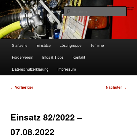
Zum
Freiwillige Feuerwehr Köln, Löschgruppe Rodenkirchen
primären
Such
Inhalt
springen
FF Köln, LG RD
Hauptmenü
Startseite
Einsätze
Löschgruppe
Termine
Förderverein
Infos & Tipps
Kontakt
Datenschutzerklärung
Impressum
Beitragsnavigation
←
Vorheriger
Nächster
→
Einsatz 82/2022 –
07.08.2022