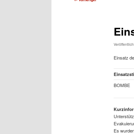
Ein
Veröffentlic
Einsatz d
Einsatzst
BOMBE
Kurzinfor
Unterstüt
Evakuieru
Es wurden