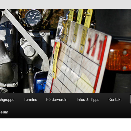
öschgruppe Rodenkirchen
RD
chgruppe
Termine
Förderverein
Infos & Tipps
Kontakt
ssum