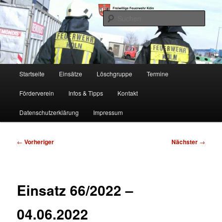
Zum
Freiwillige Feuerwehr Köln, Löschgruppe Rodenkirchen
primären
Such
Inhalt
springen
FF Köln, LG RD
Hauptmenü
Startseite
Einsätze
Löschgruppe
Termine
Förderverein
Infos & Tipps
Kontakt
Datenschutzerklärung
Impressum
Beitragsnavigation
←
Vorheriger
Nächster
→
Einsatz 66/2022 –
04.06.2022