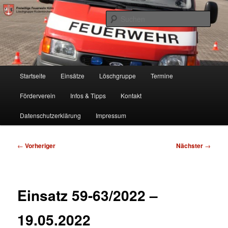
Zum
Freiwillige Feuerwehr Köln, Löschgruppe Rodenkirchen
primären
Such
Inhalt
springen
FF Köln, LG RD
Hauptmenü
Startseite
Einsätze
Löschgruppe
Termine
Förderverein
Infos & Tipps
Kontakt
Datenschutzerklärung
Impressum
Beitragsnavigation
←
Vorheriger
Nächster
→
Einsatz 59-63/2022 –
19.05.2022