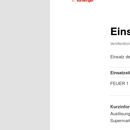
←
Vorheriger
Ein
Veröffentlic
Einsatz d
Einsatzst
FEUER 1
Kurzinfor
Auslösung
Supermar