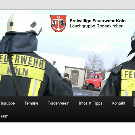
öschgruppe Rodenkirchen
RD
chgruppe
Termine
Förderverein
Infos & Tipps
Kontakt
ssum