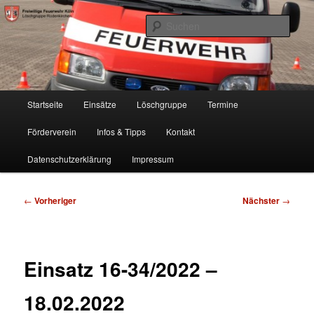
Zum
Freiwillige Feuerwehr Köln, Löschgruppe Rodenkirchen
primären
Such
Inhalt
springen
FF Köln, LG RD
Hauptmenü
Startseite
Einsätze
Löschgruppe
Termine
Förderverein
Infos & Tipps
Kontakt
Datenschutzerklärung
Impressum
Beitragsnavigation
←
Vorheriger
Nächster
→
Einsatz 16-34/2022 –
18.02.2022