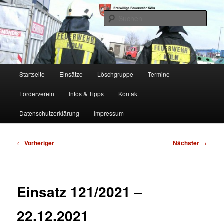
Zum
Freiwillige Feuerwehr Köln, Löschgruppe Rodenkirchen
primären
Such
Inhalt
springen
FF Köln, LG RD
Hauptmenü
Startseite
Einsätze
Löschgruppe
Termine
Förderverein
Infos & Tipps
Kontakt
Datenschutzerklärung
Impressum
Beitragsnavigation
←
Vorheriger
Nächster
→
Einsatz 121/2021 –
22.12.2021