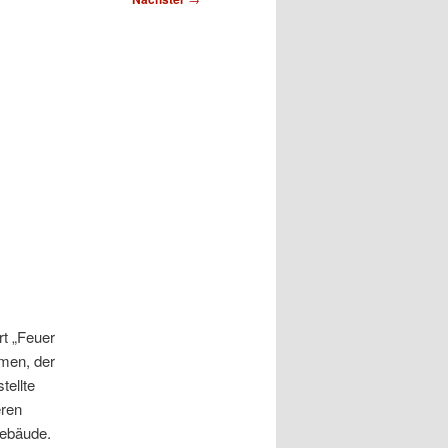
t „Feuer
men, der
tellte
eren
Gebäude.