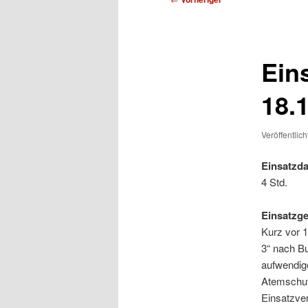
Ein
18.
Veröffentlic
Einsatzda
4 Std.
Einsatzg
Kurz vor 
3“ nach B
aufwendig
Atemschut
Einsatzve