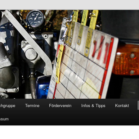
öschgruppe Rodenkirchen
RD
chgruppe
Termine
Förderverein
Infos & Tipps
Kontakt
ssum