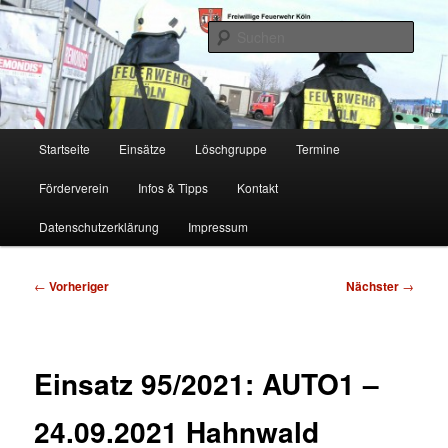
Zum
Freiwillige Feuerwehr Köln, Löschgruppe Rodenkirchen
primären
Such
Inhalt
springen
FF Köln, LG RD
Hauptmenü
Startseite
Einsätze
Löschgruppe
Termine
Förderverein
Infos & Tipps
Kontakt
Datenschutzerklärung
Impressum
Beitragsnavigation
←
Vorheriger
Nächster
→
Einsatz 95/2021: AUTO1 –
24.09.2021 Hahnwald