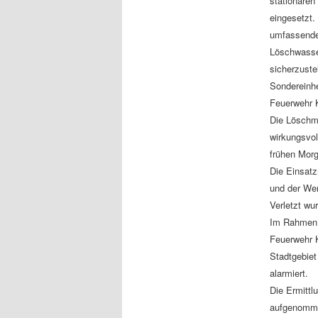
stationären
eingesetzt.
umfassende
Löschwasser
sicherzust
Sondereinhe
Feuerwehr K
Die Löschm
wirkungsvol
frühen Mor
Die Einsat
und der We
Verletzt wu
Im Rahmen d
Feuerwehr 
Stadtgebiet
alarmiert.
Die Ermittl
aufgenomm