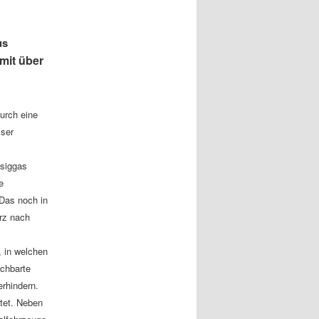
us
mit über
durch eine
sser
ssiggas
e
 Das noch in
rz nach
, in welchen
achbarte
rhindern.
tet. Neben