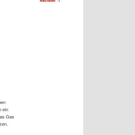
Nächster
→
uen
 ein
das Gas
zen.