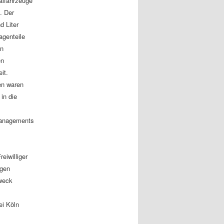
alfahrzeuge
. Der
 Liter
agenteile
en
en
it.
en waren
in die
managements
eiwilliger
igen
Zweck
ei Köln