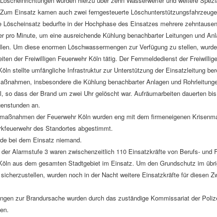
 Löscheinrichtungen wurden hierzu über zehn Wasserwerfer und weitere Spezi
 Zum Einsatz kamen auch zwei ferngesteuerte Löschunterstützungsfahrzeuge
 Löscheinsatz bedurfte in der Hochphase des Einsatzes mehrere zehntausend
 pro Minute, um eine ausreichende Kühlung benachbarter Leitungen und Anl
ellen. Um diese enormen Löschwassermengen zur Verfügung zu stellen, wurd
iten der Freiwilligen Feuerwehr Köln tätig. Der Fernmeldedienst der Freiwillig
öln stellte umfängliche Infrastruktur zur Unterstützung der Einsatzleitung bere
aßnahmen, insbesondere die Kühlung benachbarter Anlagen und Rohrleitung
l, so dass der Brand um zwei Uhr gelöscht war. Aufräumarbeiten dauerten bis 
genstunden an.
zmaßnahmen der Feuerwehr Köln wurden eng mit dem firmeneigenen Krisen
rkfeuerwehr des Standortes abgestimmt.
rde bei dem Einsatz niemand.
er Alarmstufe 3 waren zwischenzeitlich 110 Einsatzkräfte von Berufs- und Fr
Köln aus dem gesamten Stadtgebiet im Einsatz. Um den Grundschutz im übr
 sicherzustellen, wurden noch in der Nacht weitere Einsatzkräfte für diesen 
ungen zur Brandursache wurden durch das zuständige Kommissariat der Poliz
en.