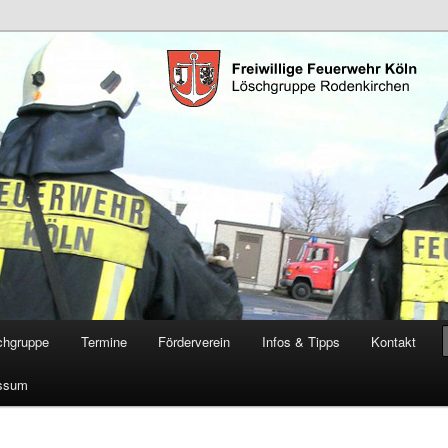
öschgruppe Rodenkirchen
RD
chgruppe
Termine
Förderverein
Infos & Tipps
Kontakt
ssum