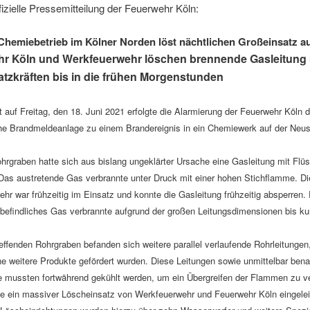
ffizielle Pressemitteilung der Feuerwehr Köln:
Chemiebetrieb im Kölner Norden löst nächtlichen Großeinsatz a
r Köln und Werkfeuerwehr löschen brennende Gasleitung 
atzkräften bis in die frühen Morgenstunden
t auf Freitag, den 18. Juni 2021 erfolgte die Alarmierung der Feuerwehr Köln 
he Brandmeldeanlage zu einem Brandereignis in ein Chemiewerk auf der Neu
.
hrgraben hatte sich aus bislang ungeklärter Ursache eine Gasleitung mit Flü
Das austretende Gas verbrannte unter Druck mit einer hohen Stichflamme. Di
hr war frühzeitig im Einsatz und konnte die Gasleitung frühzeitig absperren.
 befindliches Gas verbrannte aufgrund der großen Leitungsdimensionen bis ku
effenden Rohrgraben befanden sich weitere parallel verlaufende Rohrleitungen
e weitere Produkte gefördert wurden. Diese Leitungen sowie unmittelbar ben
e mussten fortwährend gekühlt werden, um ein Übergreifen der Flammen zu ve
e ein massiver Löscheinsatz von Werkfeuerwehr und Feuerwehr Köln eingelei