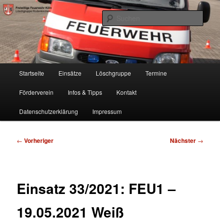
Zum
Freiwillige Feuerwehr Köln, Löschgruppe Rodenkirchen
primären
Such
Inhalt
springen
FF Köln, LG RD
Hauptmenü
Startseite
Einsätze
Löschgruppe
Termine
Förderverein
Infos & Tipps
Kontakt
Datenschutzerklärung
Impressum
Beitragsnavigation
←
Vorheriger
Nächster
→
Einsatz 33/2021: FEU1 –
19.05.2021 Weiß