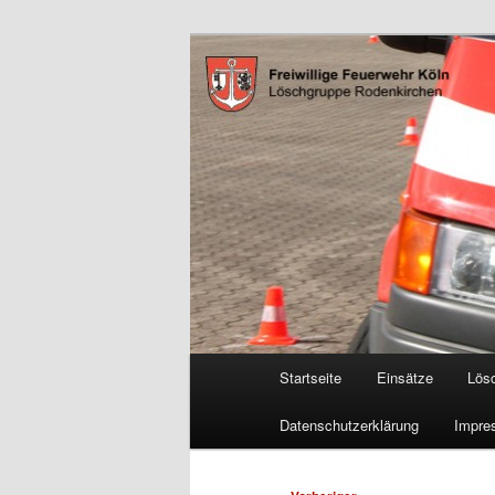
Zum
Freiwillige Feuerwehr Köln, L
primären
Inhalt
FF Köln, LG 
springen
Hauptmenü
Startseite
Einsätze
Lös
Datenschutzerklärung
Impre
Beitragsnavigation