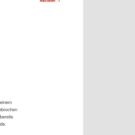
Nächster
→
 einem
gebrochen
bereits
de.