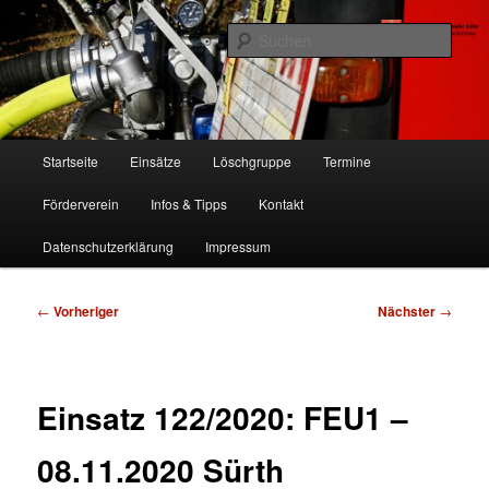
Zum
Freiwillige Feuerwehr Köln, Löschgruppe Rodenkirchen
primären
Such
Inhalt
springen
FF Köln, LG RD
Hauptmenü
Startseite
Einsätze
Löschgruppe
Termine
Förderverein
Infos & Tipps
Kontakt
Datenschutzerklärung
Impressum
Beitragsnavigation
←
Vorheriger
Nächster
→
Einsatz 122/2020: FEU1 –
08.11.2020 Sürth