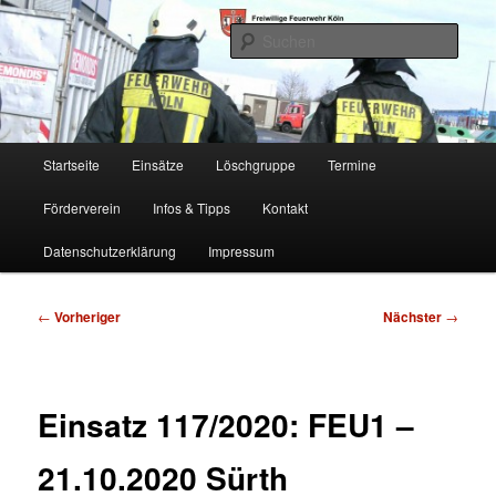
Zum
Freiwillige Feuerwehr Köln, Löschgruppe Rodenkirchen
primären
Such
Inhalt
springen
FF Köln, LG RD
Hauptmenü
Startseite
Einsätze
Löschgruppe
Termine
Förderverein
Infos & Tipps
Kontakt
Datenschutzerklärung
Impressum
Beitragsnavigation
←
Vorheriger
Nächster
→
Einsatz 117/2020: FEU1 –
21.10.2020 Sürth