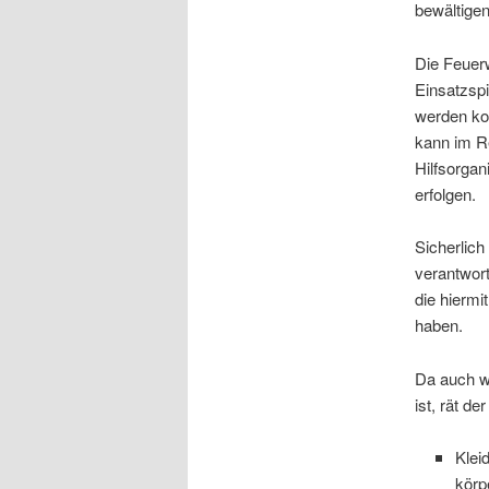
bewältige
Die Feuerw
Einsatzspi
werden kon
kann im Re
Hilfsorgan
erfolgen.
Sicherlich
verantwor
die hierm
haben.
Da auch w
ist, rät d
Klei
körp