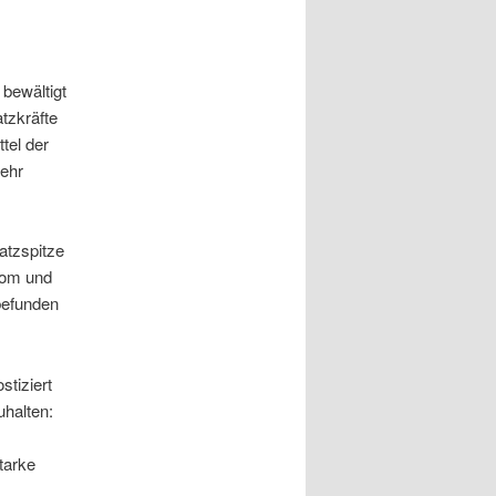
 bewältigt
tzkräfte
tel der
wehr
atzspitze
com und
befunden
tiziert
uhalten:
tarke