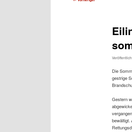
Eil
som
Veröffentlic
Die Somme
gestrige S
Brandschu
Gestern w
abgewickel
vergangen
bewältigt.
Rettungsdi