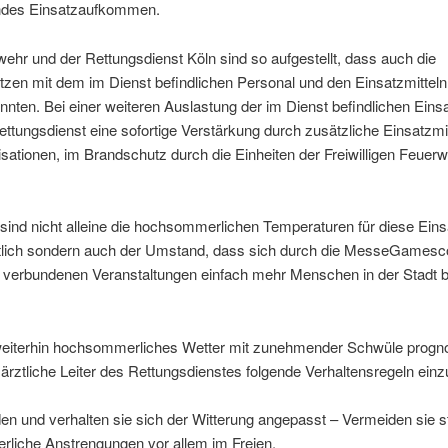
ndes Einsatzaufkommen.
ehr und der Rettungsdienst Köln sind so aufgestellt, dass auch die
tzen mit dem im Dienst befindlichen Personal und den Einsatzmitteln
nten. Bei einer weiteren Auslastung der im Dienst befindlichen Einsa
ttungsdienst eine sofortige Verstärkung durch zusätzliche Einsatzmit
isationen, im Brandschutz durch die Einheiten der Freiwilligen Feuer
 sind nicht alleine die hochsommerlichen Temperaturen für diese Eins
tlich sondern auch der Umstand, dass sich durch die MesseGames
it verbundenen Veranstaltungen einfach mehr Menschen in der Stadt 
eiterhin hochsommerliches Wetter mit zunehmender Schwüle prognos
er ärztliche Leiter des Rettungsdienstes folgende Verhaltensregeln einz
den und verhalten sie sich der Witterung angepasst – Vermeiden sie s
erliche Anstrengungen vor allem im Freien.