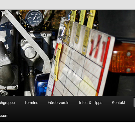
öschgruppe Rodenkirchen
RD
chgruppe
Termine
Förderverein
Infos & Tipps
Kontakt
ssum