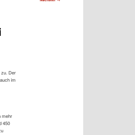
i
 zu. Der
 auch im
n mehr
nd 450
zu