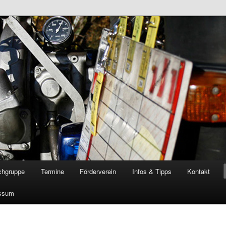
öschgruppe Rodenkirchen
RD
chgruppe
Termine
Förderverein
Infos & Tipps
Kontakt
ssum