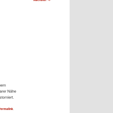
inem
barer Nähe
orniert.
Permalink
.