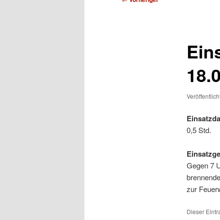
Ein
18.
Veröffentlic
Einsatzda
0,5 Std.
Einsatzg
Gegen 7 U
brennenden
zur Feuer
Dieser Eint