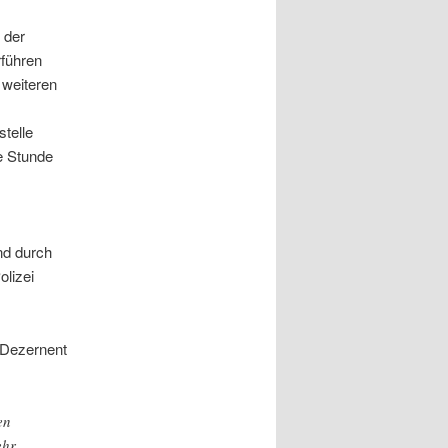
 der
rführen
 weiteren
telle
e Stunde
nd durch
olizei
 Dezernent
en
ehr