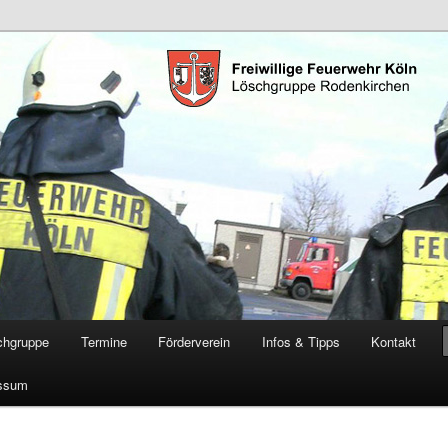
öschgruppe Rodenkirchen
RD
chgruppe
Termine
Förderverein
Infos & Tipps
Kontakt
ssum