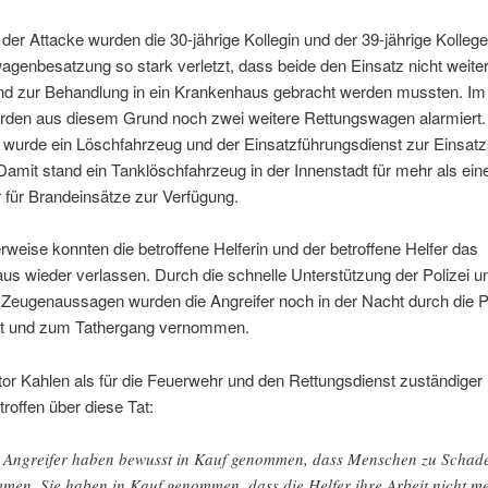
 der Attacke wurden die 30-jährige Kollegin und der 39-jährige Kollege
genbesatzung so stark verletzt, dass beide den Einsatz nicht weite
nd zur Behandlung in ein Krankenhaus gebracht werden mussten. Im
urden aus diesem Grund noch zwei weitere Rettungswagen alarmiert.
 wurde ein Löschfahrzeug und der Einsatzführungsdienst zur Einsatzs
Damit stand ein Tanklöschfahrzeug in der Innenstadt für mehr als ein
 für Brandeinsätze zur Verfügung.
rweise konnten die betroffene Helferin und der betroffene Helfer das
s wieder verlassen. Durch die schnelle Unterstützung der Polizei u
te Zeugenaussagen wurden die Angreifer noch in der Nacht durch die P
zt und zum Tathergang vernommen.
tor Kahlen als für die Feuerwehr und den Rettungsdienst zuständiger
troffen über diese Tat:
 Angreifer haben bewusst in Kauf genommen, dass Menschen zu Schad
men. Sie haben in Kauf genommen, dass die Helfer ihre Arbeit nicht m