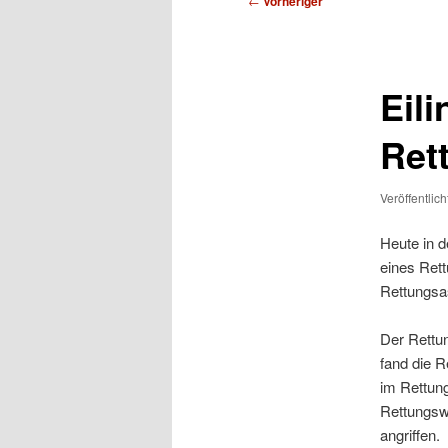
←
Vorheriger
Eili
Ret
Veröffentlic
Heute in d
eines Ret
Rettungsa
Der Rettu
fand die R
im Rettung
Rettungswa
angriffen.