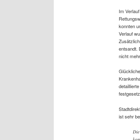
Im Verlauf
Rettungswa
konnten u
Verlauf w
Zusätzlich
entsandt. 
nicht mehr
Glückliche
Krankenhau
detaillier
festgeset
Stadtdirek
ist sehr be
Die
kom