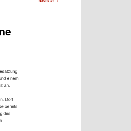
Nächster
→
ine
Besatzung
 und einem
z an.
n. Dort
e bereits
ng des
ch