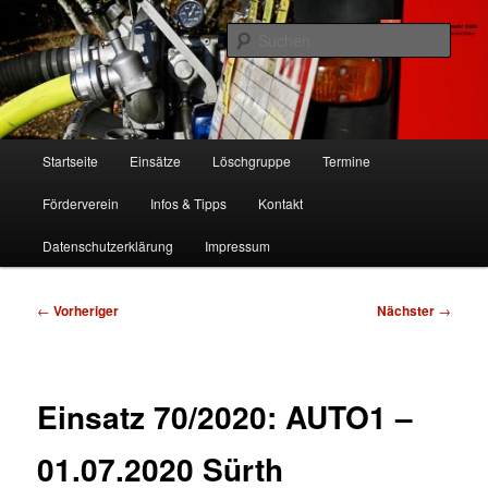
Zum
Freiwillige Feuerwehr Köln, Löschgruppe Rodenkirchen
primären
Such
Inhalt
springen
FF Köln, LG RD
Hauptmenü
Startseite
Einsätze
Löschgruppe
Termine
Förderverein
Infos & Tipps
Kontakt
Datenschutzerklärung
Impressum
Beitragsnavigation
←
Vorheriger
Nächster
→
Einsatz 70/2020: AUTO1 –
01.07.2020 Sürth