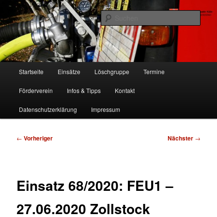
Zum
Freiwillige Feuerwehr Köln, Löschgruppe Rodenkirchen
primären
Such
Inhalt
springen
FF Köln, LG RD
Hauptmenü
Startseite
Einsätze
Löschgruppe
Termine
Förderverein
Infos & Tipps
Kontakt
Datenschutzerklärung
Impressum
Beitragsnavigation
←
Vorheriger
Nächster
→
Einsatz 68/2020: FEU1 –
27.06.2020 Zollstock