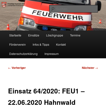
Zum
Freiwillige Feuerwehr Köln, Löschgruppe Rodenkirchen
primären
Such
Inhalt
springen
FF Köln, LG RD
Hauptmenü
Startseite
Einsätze
Löschgruppe
Termine
Förderverein
Infos & Tipps
Kontakt
Datenschutzerklärung
Impressum
Beitragsnavigation
←
Vorheriger
Nächster
→
Einsatz 64/2020: FEU1 –
22.06.2020 Hahnwald