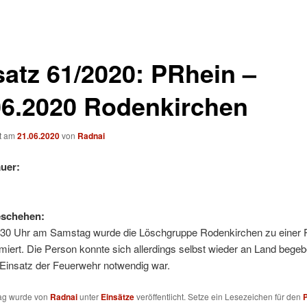
satz 61/2020: PRhein –
06.2020 Rodenkirchen
ht am
21.06.2020
von
Radnai
uer:
eschehen:
30 Uhr am Samstag wurde die Löschgruppe Rodenkirchen zu einer 
miert. Die Person konnte sich allerdings selbst wieder an Land begeb
 Einsatz der Feuerwehr notwendig war.
rag wurde von
Radnai
unter
Einsätze
veröffentlicht. Setze ein Lesezeichen für den