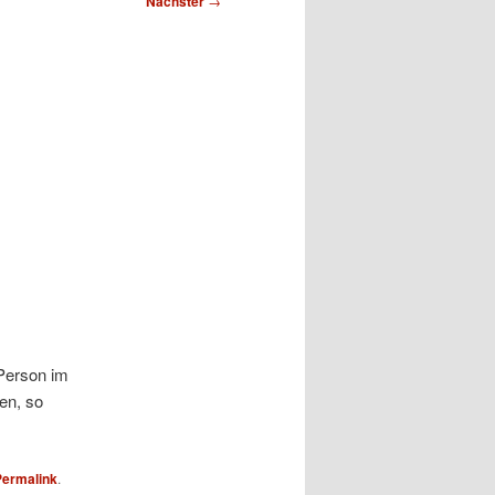
Nächster
→
Person im
en, so
Permalink
.