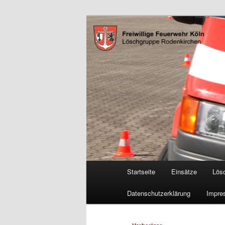
Zum
Freiwillige Feuerwehr Köln, L
primären
Inhalt
FF Köln, LG 
springen
Hauptmenü
Startseite
Einsätze
Lös
Datenschutzerklärung
Impre
Beitragsnavigation