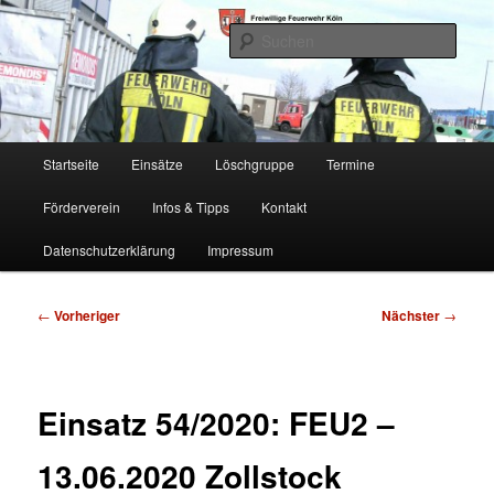
Zum
Freiwillige Feuerwehr Köln, Löschgruppe Rodenkirchen
primären
Such
Inhalt
springen
FF Köln, LG RD
Hauptmenü
Startseite
Einsätze
Löschgruppe
Termine
Förderverein
Infos & Tipps
Kontakt
Datenschutzerklärung
Impressum
Beitragsnavigation
←
Vorheriger
Nächster
→
Einsatz 54/2020: FEU2 –
13.06.2020 Zollstock