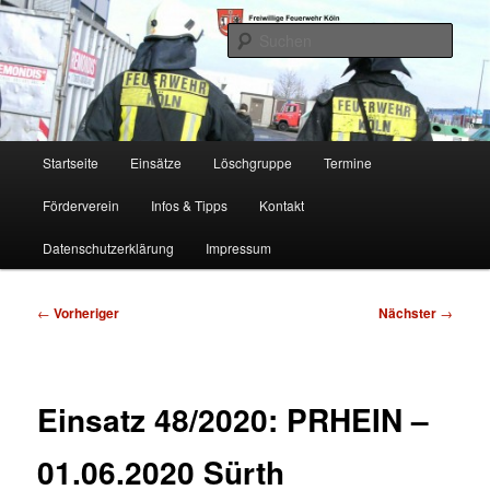
Zum
Freiwillige Feuerwehr Köln, Löschgruppe Rodenkirchen
primären
Such
Inhalt
springen
FF Köln, LG RD
Hauptmenü
Startseite
Einsätze
Löschgruppe
Termine
Förderverein
Infos & Tipps
Kontakt
Datenschutzerklärung
Impressum
Beitragsnavigation
←
Vorheriger
Nächster
→
Einsatz 48/2020: PRHEIN –
01.06.2020 Sürth