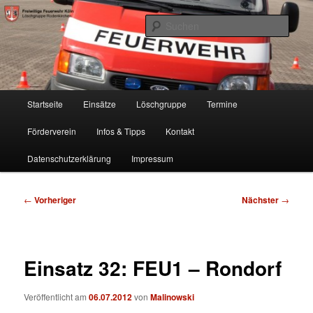
Zum
Freiwillige Feuerwehr Köln, Löschgruppe Rodenkirchen
primären
Such
Inhalt
springen
FF Köln, LG RD
Hauptmenü
Startseite
Einsätze
Löschgruppe
Termine
Förderverein
Infos & Tipps
Kontakt
Datenschutzerklärung
Impressum
Beitragsnavigation
←
Vorheriger
Nächster
→
Einsatz 32: FEU1 – Rondorf
Veröffentlicht am
06.07.2012
von
Malinowski