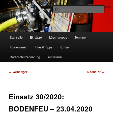
Zum
Freiwillige Feuerwehr Köln, Löschgruppe Rodenkirchen
primären
Such
Inhalt
springen
FF Köln, LG RD
Hauptmenü
Startseite
Einsätze
Löschgruppe
Termine
Förderverein
Infos & Tipps
Kontakt
Datenschutzerklärung
Impressum
Beitragsnavigation
←
Vorheriger
Nächster
→
Einsatz 30/2020:
BODENFEU – 23.04.2020