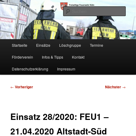
Zum
Freiwillige Feuerwehr Köln, Löschgruppe Rodenkirchen
primären
Such
Inhalt
springen
FF Köln, LG RD
Hauptmenü
Startseite
Einsätze
Löschgruppe
Termine
Förderverein
Infos & Tipps
Kontakt
Datenschutzerklärung
Impressum
Beitragsnavigation
←
Vorheriger
Nächster
→
Einsatz 28/2020: FEU1 –
21.04.2020 Altstadt-Süd