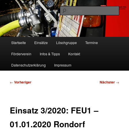
Zum
Freiwillige Feuerwehr Köln, Löschgruppe Rodenkirchen
primären
Such
Inhalt
springen
FF Köln, LG RD
Hauptmenü
Startseite
Einsätze
Löschgruppe
Termine
Förderverein
Infos & Tipps
Kontakt
Datenschutzerklärung
Impressum
Beitragsnavigation
←
Vorheriger
Nächster
→
Einsatz 3/2020: FEU1 –
01.01.2020 Rondorf