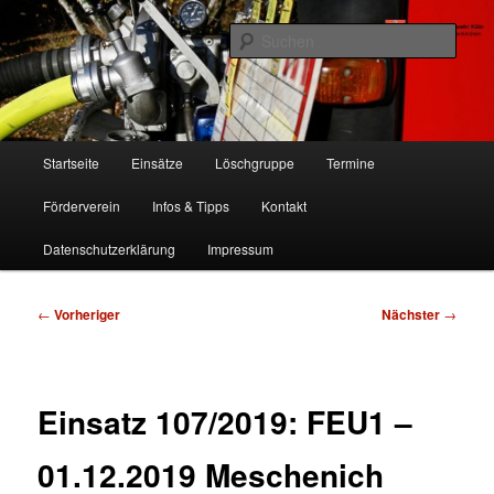
Zum
Freiwillige Feuerwehr Köln, Löschgruppe Rodenkirchen
primären
Such
Inhalt
springen
FF Köln, LG RD
Hauptmenü
Startseite
Einsätze
Löschgruppe
Termine
Förderverein
Infos & Tipps
Kontakt
Datenschutzerklärung
Impressum
Beitragsnavigation
←
Vorheriger
Nächster
→
Einsatz 107/2019: FEU1 –
01.12.2019 Meschenich