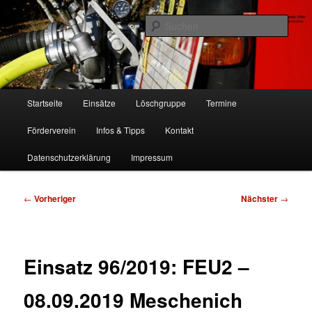
Zum
Freiwillige Feuerwehr Köln, Löschgruppe Rodenkirchen
primären
Such
Inhalt
springen
FF Köln, LG RD
Hauptmenü
Startseite
Einsätze
Löschgruppe
Termine
Förderverein
Infos & Tipps
Kontakt
Datenschutzerklärung
Impressum
Beitragsnavigation
←
Vorheriger
Nächster
→
Einsatz 96/2019: FEU2 –
08.09.2019 Meschenich