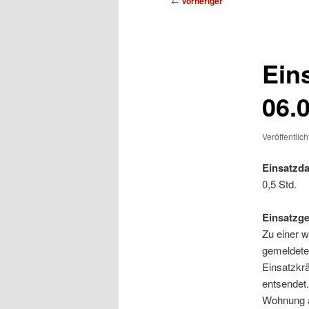
←
Vorheriger
Ein
06.
Veröffentlic
Einsatzda
0,5 Std.
Einsatzg
Zu einer w
gemeldete
Einsatzkr
entsendet
Wohnung a