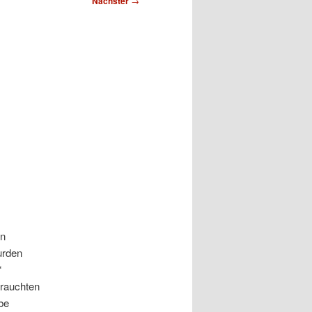
Nächster
→
in
urden
“
rrauchten
be