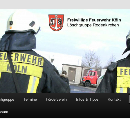
öschgruppe Rodenkirchen
RD
chgruppe
Termine
Förderverein
Infos & Tipps
Kontakt
ssum