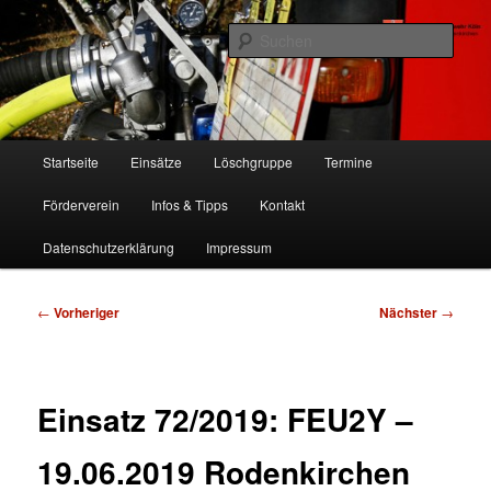
Zum
Freiwillige Feuerwehr Köln, Löschgruppe Rodenkirchen
primären
Such
Inhalt
springen
FF Köln, LG RD
Hauptmenü
Startseite
Einsätze
Löschgruppe
Termine
Förderverein
Infos & Tipps
Kontakt
Datenschutzerklärung
Impressum
Beitragsnavigation
←
Vorheriger
Nächster
→
Einsatz 72/2019: FEU2Y –
19.06.2019 Rodenkirchen